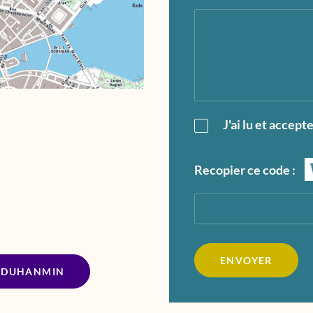
J'ai lu et accept
Recopier ce code :
R DUHANMIN