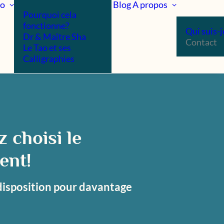
ao
Blog
A propos
Pourquoi cela
fonctionne?
Qui suis-j
Dr & Maître Sha
Contact
Le Tao et ses
Calligraphies
 choisi le
ent!
 disposition pour davantage