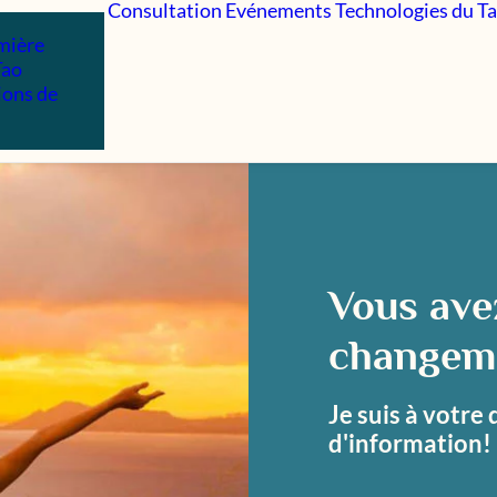
Consultation
Evénements
Technologies du T
mière
Tao
ions de
Vous avez
changem
Je suis à votre
d'information!