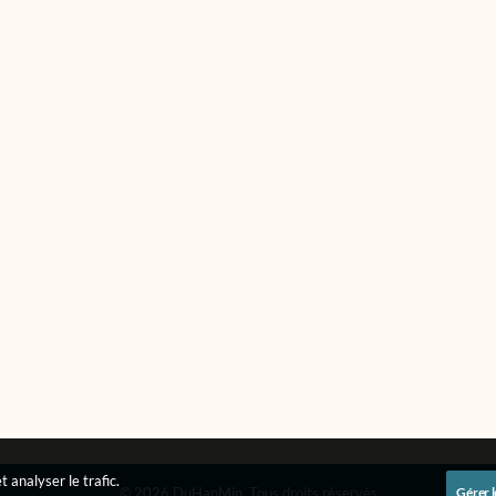
 analyser le trafic.
© 2026 DuHanMin.
Tous droits réservés
Gérer l