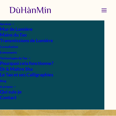
Services
Mur de Lumière
Mains du Tao
Transmissions de Lumière
Consultation
Evénements
Technologies du Tao
Feng Shui des Chakras
Pourquoi cela fonctionne?
Dr & Maître Sha
Le Tao et ses Calligraphies
|
IN
ARTICLES PUBLIÉS
|
BY
DOLORÈS FRANCEY
Blog
A propos
Qui suis-je
Contact