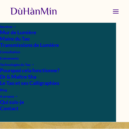
Services
Mur de Lumière
Mains du Tao
Transmissions de Lumière
Consultation
Evénements
Technologies du Tao
Les Pouvoirs de l'Âme
Pourquoi cela fonctionne?
Dr & Maître Sha
Le Tao et ses Calligraphies
|
IN
SAGESSES
|
BY
DOLORÈS FRANCEY
Blog
A propos
Qui suis-je
Contact